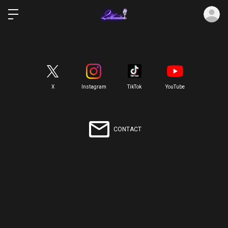
ロ
X
Instagram
TikTok
YouTube
CONTACT